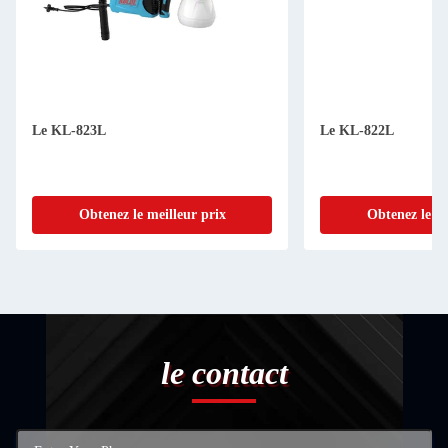
Le KL-823L
Le KL-822L
Obtenez le meilleur prix
Obtenez le me
le contact