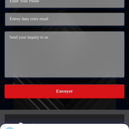
Envoyer
La zone de développement industriel du sud dans la ville de