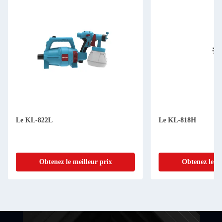
Le KL-822L
Le KL-818H
Obtenez le meilleur prix
Obtenez le me