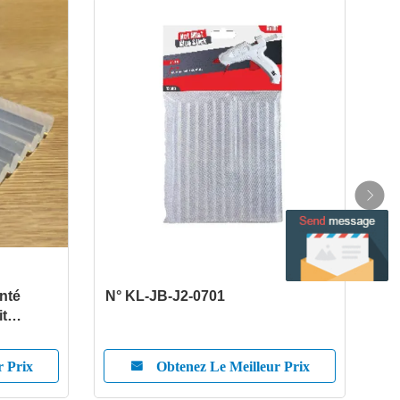
enté
N° KL-JB-J2-0701
N° 
it
tiques
r Prix
Obtenez Le Meilleur Prix