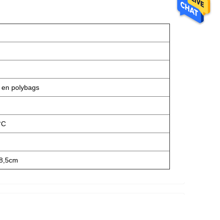
 en polybags
°C
8,5cm