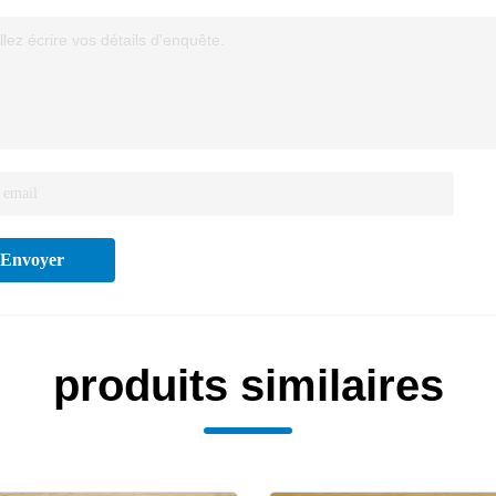
llez écrire vos détails d'enquête.
Envoyer
produits similaires