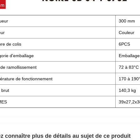
ueur
300 mm
eur
Couleur
e de colis
6PCS
orie d'emballage
Emballage
 de ramollissement
72 à 83°C
rature de fonctionnement
170 à 190
 brut
140,3 kg
MES
39x27,2x3
z connaître plus de détails au sujet de ce produit