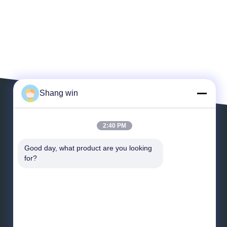
Shang win
2:40 PM
Laissez un message
Good day, what product are you looking 
for?
*
Email
*
Message