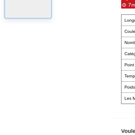
Long
Coul
Nombr
Catég
Point
Tempé
Poids
Les 
Voule