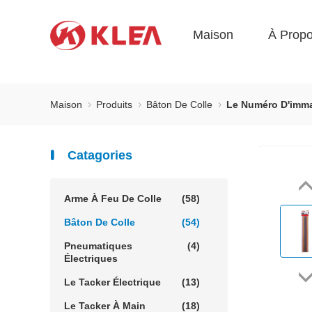
Maison
À Prop
Maison
Produits
Bâton De Colle
Le Numéro D'immat
Catagories
Arme À Feu De Colle
(58)
Bâton De Colle
(54)
Pneumatiques
(4)
Électriques
Le Tacker Électrique
(13)
Le Tacker À Main
(18)