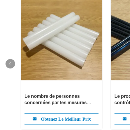
n du
Le nombre de personnes
Le pro
concernées par les mesures
contrôl
d'urgence est fixé par le
règlement (CE) no 1333/2005.
ix
Obtenez Le Meilleur Prix