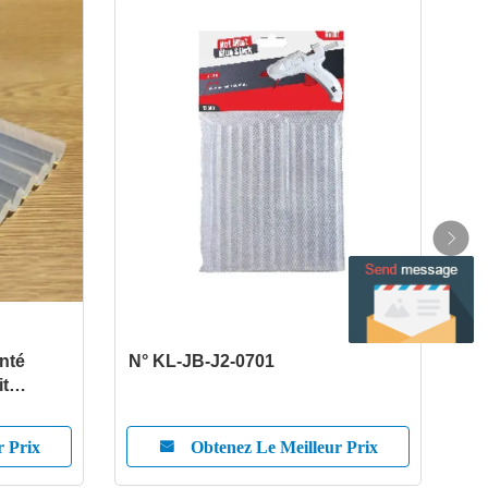
enté
N° KL-JB-J2-0701
N° 
it
tiques
r Prix
Obtenez Le Meilleur Prix