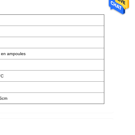
 en ampoules
°C
36cm