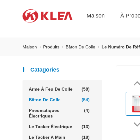
Maison
À Prop
Maison
Produits
Bâton De Colle
Le Numéro De Réf
Catagories
Arme À Feu De Colle
(58)
Bâton De Colle
(54)
Pneumatiques
(4)
Électriques
Le Tacker Électrique
(13)
Le Tacker À Main
(18)