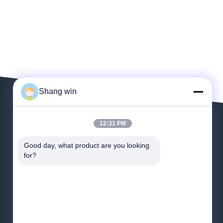
Shang win
12:31 PM
Laissez un message
Good day, what product are you looking 
for?
*
Email
*
Message