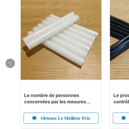
n du
Le nombre de personnes
Le pro
concernées par les mesures
contrôl
d'urgence est fixé par le
règlement (CE) no 1333/2005.
ix
Obtenez Le Meilleur Prix