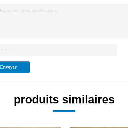
llez écrire vos détails d'enquête.
Envoyer
produits similaires