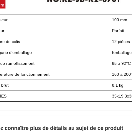
ueur
100 mm
eur
Parfait
e de colis
12 pièces
orie d'emballage
Emballage
 de ramollissement
85 à 92°C
rature de fonctionnement
160 à 200
 brut
8.1 kg
MES
35x19,3x
z connaître plus de détails au sujet de ce produit