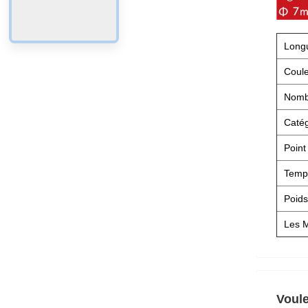
Long
Coul
Nombr
Catég
Point
Tempé
Poids
Les 
Voule