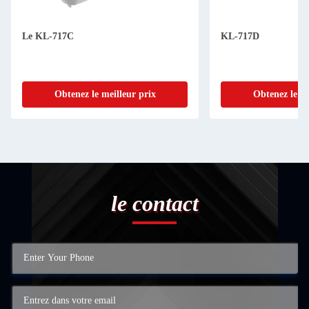
Le KL-717C
KL-717D
Obtenez le meilleur prix
Obtenez le me
le contact