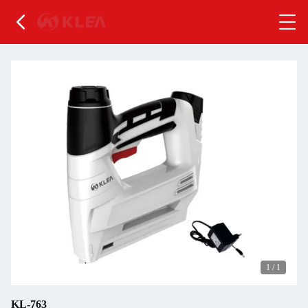
1
/
1
KL-763