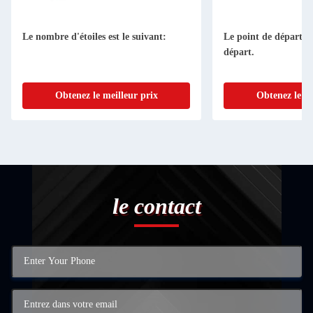
Le nombre d'étoiles est le suivant:
Le point de départ es
départ.
Obtenez le meilleur prix
Obtenez le me
le contact