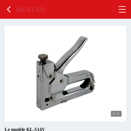
1
/
1
Le modèle KL-S14V