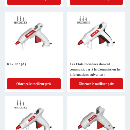
KL-1037 (A)
Les États membres doivent
communiquer à la Commission les
informations suivantes:
Obtenez le meilleur prix
Obtenez le meilleur prix