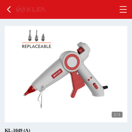
1
/
1
KL-1049 (A)