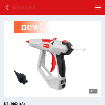
1
/
1
KL-1062 ((A)