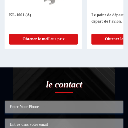
KL-1061 (A)
Le point de départ es
départ de l'avion.
Obtenez le meilleur prix
Obtenez le me
le contact