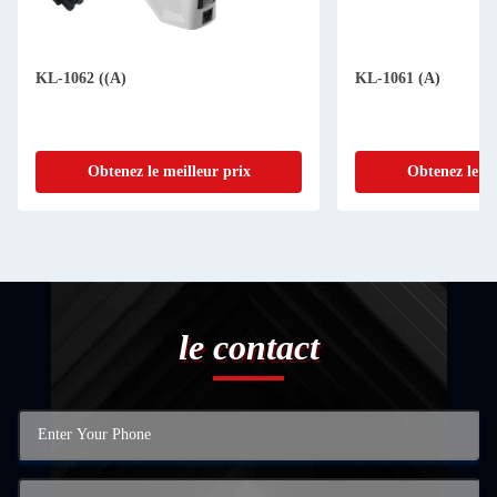
KL-1062 ((A)
KL-1061 (A)
Obtenez le meilleur prix
Obtenez le me
le contact