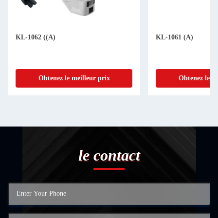
KL-1062 ((A)
KL-1061 (A)
Obtenez le meilleur prix
Obtenez le me
le contact